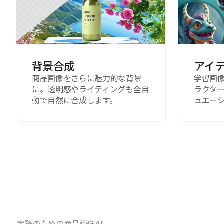
背景合成
アイ
商品画像をさらに魅力的な背景
学習画像
に。透明感やライティングも全自
ラクタ
動で自然に合成します。
ュエー