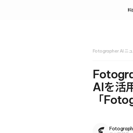
料
Fotographer AI
Fotog
AIを
「Foto
Fotograp